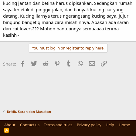
kucing jantan dan betina harus dipisahkan. Sedangkan rumah
saya terletak di pinggir jalan, dan banyak kucing liar yang
datang. Kucing liarnya terus ngerangsang kucing saya, jujur
bingung banget gimana cara misahinnya. Apakah ada saran
dari cat lovers??? Mohon bantuannya semuaaaa terima
kasihh~
You must log in or register to reply here.
Facebook
Twitter
Reddit
Pinterest
Tumblr
WhatsApp
Email
Link
Share:
Kritik, Saran dan Masukan
About
Contact us
Terms and rules
Privacy policy
Help
Home
R
S