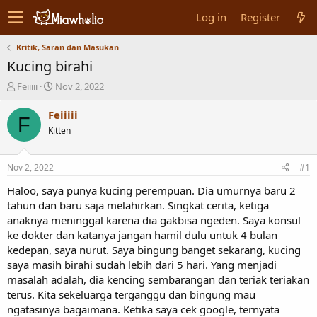
Log in
Register
Kritik, Saran dan Masukan
Kucing birahi
T
S
Feiiiii
Nov 2, 2022
h
t
r
a
Feiiiii
F
e
r
Kitten
a
t
d
d
s
a
Nov 2, 2022
#1
t
t
a
e
Haloo, saya punya kucing perempuan. Dia umurnya baru 2
r
tahun dan baru saja melahirkan. Singkat cerita, ketiga
t
anaknya meninggal karena dia gakbisa ngeden. Saya konsul
e
ke dokter dan katanya jangan hamil dulu untuk 4 bulan
r
kedepan, saya nurut. Saya bingung banget sekarang, kucing
saya masih birahi sudah lebih dari 5 hari. Yang menjadi
masalah adalah, dia kencing sembarangan dan teriak teriakan
terus. Kita sekeluarga terganggu dan bingung mau
ngatasinya bagaimana. Ketika saya cek google, ternyata